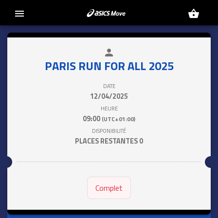
menu
shopping_basket
person
close
PARIS RUN FOR ALL 2025
DATE
12/04/2025
HEURE
09:00
(UTC+01:00)
DISPONIBILITÉ
PLACES RESTANTES
0
Complet